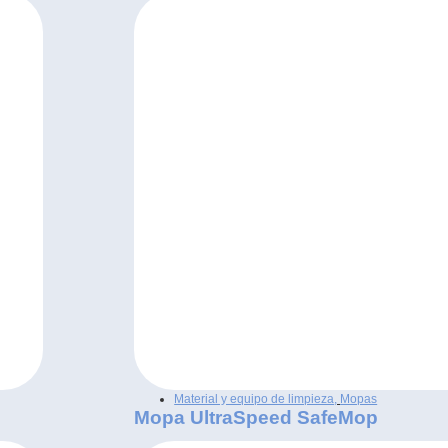
Material y equipo de limpieza
,
Mopas
Mopa UltraSpeed SafeMop