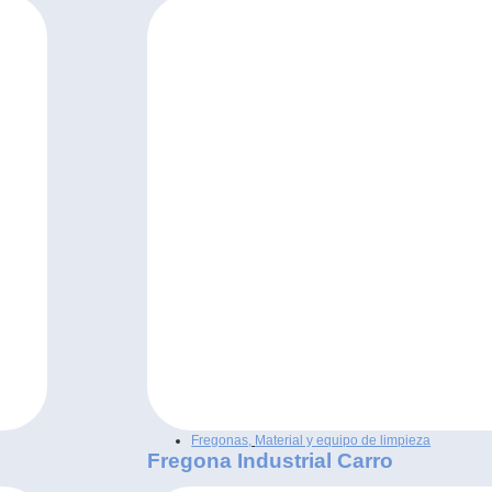
Fregonas
,
Material y equipo de limpieza
Fregona Industrial Carro