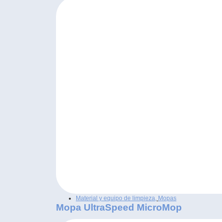
Material y equipo de limpieza
,
Mopas
Mopa UltraSpeed MicroMop