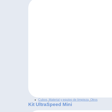
Cubos
,
Material y equipo de limpieza
,
Otros
Kit UltraSpeed Mini