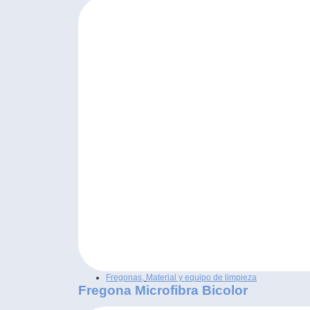
Fregonas
,
Material y equipo de limpieza
Fregona Microfibra Bicolor