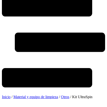
Inicio
/
Material y equipo de limpieza
/
Otros
/ Kit UltraSpin