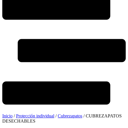
Inicio
/
Protección individual
/
Cubrezapatos
/ CUBREZAPATOS
DESECHABLES