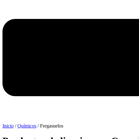
Inicio
/
Químicos
/ Fregasuelos